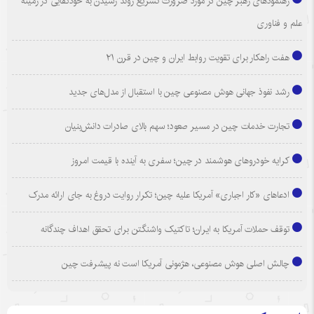
رهنمودهای رهبر چین در مورد ضرورت تسریع روند رسیدن به خودکفایی در زمینه
علم و فناوری
هفت راهکار برای تقویت روابط ایران و چین در قرن ۲۱
رشد نفوذ جهانی هوش مصنوعی چین با استقبال از مدل‌های جدید
تجارت خدمات چین در مسیر صعود؛ سهم بالای صادرات دانش‌بنیان
کرایه خودروهای هوشمند در چین؛ سفری به آینده با قیمت امروز
ادعاهای «کار اجباری» آمریکا علیه چین؛ تکرار روایت دروغ به جای ارائه مدرک
توقف حملات آمریکا به ایران؛ تاکتیک واشنگتن برای تحقق اهداف چندگانه
چالش اصلی هوش مصنوعی، هژمونی آمریکا است نه پیشرفت چین