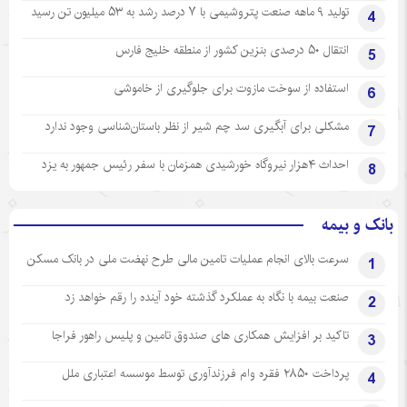
تولید ۹ ماهه صنعت پتروشیمی با ۷ درصد رشد به ۵۳ میلیون تن رسید
4
انتقال ۵۰ درصدی بنزین کشور از منطقه خلیج فارس
5
استفاده از سوخت مازوت برای جلوگیری از خاموشی
6
مشکلی برای آبگیری سد چم شیر از نظر باستان‌شناسی وجود ندارد
7
احداث ۴هزار نیروگاه خورشیدی همزمان با سفر رئیس جمهور به یزد
8
بانک و بیمه
سرعت بالای انجام عملیات تامین مالی طرح نهضت ملی در بانک مسکن
1
صنعت بیمه با نگاه به عملکرد گذشته خود آینده را رقم خواهد زد
2
تاکید بر افزایش همکاری های صندوق تامین و پلیس راهور فراجا
3
پرداخت ۲۸۵۰ فقره وام فرزندآوری توسط موسسه اعتباری ملل
4