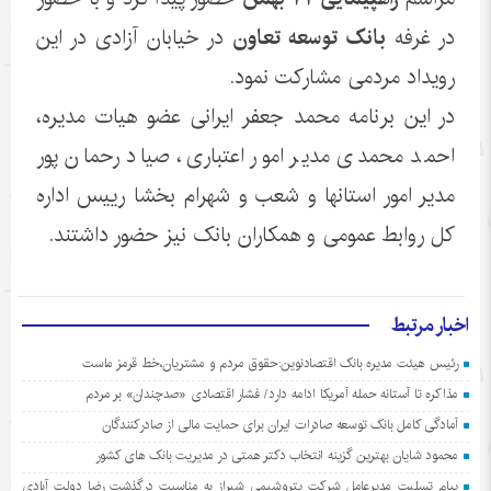
در غرفه
بانک توسعه تعاون
در خیابان آزادی در این
رویداد مردمی مشارکت نمود.
در این برنامه محمد جعفر ایرانی عضو هیات مدیره،
احمد محمدی مدیر امور اعتباری، صیاد رحمان پور
مدیر امور استانها و شعب و شهرام بخشا رییس اداره
کل روابط عمومی و همکاران بانک نیز حضور داشتند.
اخبار مرتبط
رئیس هیئت مدیره بانک اقتصادنوین:حقوق مردم و مشتریان،خط قرمز ماست
مذاکره تا آستانه حمله آمریکا ادامه دارد/ فشار اقتصادی «صدچندان» بر مردم
آمادگی کامل بانک توسعه صادرات ایران برای حمایت مالی از صادرکنندگان
محمود شایان بهترین گزینه انتخاب دکتر همتی در مدیریت بانک های کشور
پیام تسلیت مدیرعامل شرکت پتروشیمی شیراز به مناسبت درگذشت رضا دولت آبادی