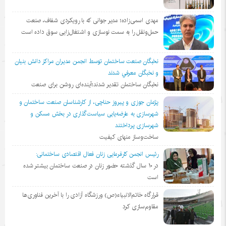
مهدی اسمی‌زاده؛ مدیر جوانی که با رویکردی شفاف، صنعت
حمل‌ونقل را به سمت نوسازی و اشتغال‌زایی سوق داده است
نخبگان صنعت ساختمان توسط انجمن مديران مراكز دانش بنيان
و نخبگان معرفي شدند
نخبگان ساختمان تقدیر شدند؛آینده‌ای روشن برای صنعت
پژمان جوزی و پیروز حناچی، از کارشناسان صنعت ساختمان و
شهرسازی به عارضه‌یابی سیاست‌گذاری در بخش مسکن و
شهرسازی پرداختند
ساخت‌وساز منهای کیفیت
رئیس انجمن کارفرمایی زنان فعال اقتصادی ساختمانی:
در ١٠ سال گذشته حضور زنان در صنعت ساختمان بیشتر شده
است
قرارگاه خاتم‌الانبیاء(ص) ورزشگاه آزادی را با آخرین فناوری‌ها
مقاوم‌سازی کرد