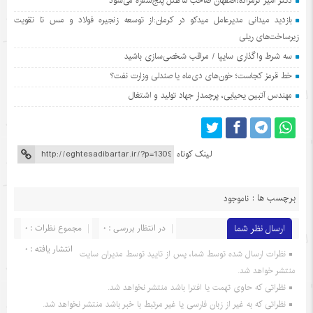
دکتر امیر کرمزاده؛اصفهان صاحب ۵ هتل پنج‌ستاره می‌شود
بازدید میدانی مدیرعامل میدکو در کرمان:از توسعه زنجیره فولاد و مس تا تقویت
زیرساخت‌های ریلی
سه شرط واگذاری سایپا / مراقب شخصی‌سازی باشید
خط قرمز کجاست؛ خون‌های دی‌ماه یا صندلی وزارت نفت؟
مهندس آتبین یحیایی، پرچمدار جهاد تولید و اشتغال
لینک کوتاه
برچسب ها :
ناموجود
ارسال نظر شما
در انتظار بررسی : 0
مجموع نظرات : 0
انتشار یافته : 0
نظرات ارسال شده توسط شما، پس از تایید توسط مدیران سایت
منتشر خواهد شد.
نظراتی که حاوی تهمت یا افترا باشد منتشر نخواهد شد.
نظراتی که به غیر از زبان فارسی یا غیر مرتبط با خبر باشد منتشر نخواهد شد.