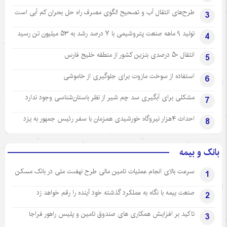
طرح‌های انتقال آب و تصحیح الگوی مصرف راه حل بحران کم آبی است
3
تولید ۹ ماهه صنعت پتروشیمی با ۷ درصد رشد به ۵۳ میلیون تن رسید
4
انتقال ۵۰ درصدی بنزین کشور از منطقه خلیج فارس
5
استفاده از سوخت مازوت برای جلوگیری از خاموشی
6
مشکلی برای آبگیری سد چم شیر از نظر باستان‌شناسی وجود ندارد
7
احداث ۴هزار نیروگاه خورشیدی همزمان با سفر رئیس جمهور به یزد
8
بانک و بیمه
سرعت بالای انجام عملیات تامین مالی طرح نهضت ملی در بانک مسکن
1
صنعت بیمه با نگاه به عملکرد گذشته خود آینده را رقم خواهد زد
2
تاکید بر افزایش همکاری های صندوق تامین و پلیس راهور فراجا
3