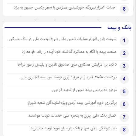
احداث ۴هزار نیروگاه خورشیدی همزمان با سفر رئیس جمهور به یزد
8
بانک و بیمه
سرعت بالای انجام عملیات تامین مالی طرح نهضت ملی در بانک مسکن
1
صنعت بیمه با نگاه به عملکرد گذشته خود آینده را رقم خواهد زد
2
تاکید بر افزایش همکاری های صندوق تامین و پلیس راهور فراجا
3
پرداخت ۲۸۵۰ فقره وام فرزندآوری توسط موسسه اعتباری ملل
4
بازدید مدیرعامل بیمه میهن از شعبه قزوین
5
برگزاری دوره آموزشی بیمه آرمان ویژه نمایندگان شعبه شیراز
6
اتصال بانک ملی ایران به پنجره ملی خدمات دولت هوشمند
7
نقد شوندگی بالای سهام بانک پارسیان مورد توجه حقیقی‌ها
8