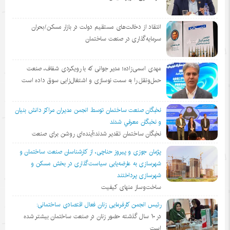
انتقاد از دخالت‌های مستقیم دولت در بازار مسکن/بحران
سرمایه‌گذاری در صنعت ساختمان
مهدی اسمی‌زاده؛ مدیر جوانی که با رویکردی شفاف، صنعت
حمل‌ونقل را به سمت نوسازی و اشتغال‌زایی سوق داده است
نخبگان صنعت ساختمان توسط انجمن مديران مراكز دانش بنيان
و نخبگان معرفي شدند
نخبگان ساختمان تقدیر شدند؛آینده‌ای روشن برای صنعت
پژمان جوزی و پیروز حناچی، از کارشناسان صنعت ساختمان و
شهرسازی به عارضه‌یابی سیاست‌گذاری در بخش مسکن و
شهرسازی پرداختند
ساخت‌وساز منهای کیفیت
رئیس انجمن کارفرمایی زنان فعال اقتصادی ساختمانی:
در ١٠ سال گذشته حضور زنان در صنعت ساختمان بیشتر شده
است