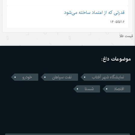
قدرتی که از اعتماد ساخته می‌شود
۱۴۰۵/۵/۱۶
اندیشه‌های کلاسیک چین قسمت دوم: رشد و بالندگی همراه با
قیمت طلا
هم
۱۴۰۵/۵/۱۶
موضوعات داغ:
قمار واشنگتن با زنجیره تامین؛ محاسبات اشتباه آمریکا در جنگ
تجاری با چین
نمایشگاه شهر آفتاب
نفت سپاهان
خودرو
۱۴۰۵/۵/۱۶
اقتصاد
شستا
رونمایی چین از نخستین استاندارد اجباری ایمنی خودروهای
خودران
۱۴۰۵/۵/۱۶
ژاپن میان خاطره بمباران اتمی هیروشیما و سیاست‌های نظامی
جدید