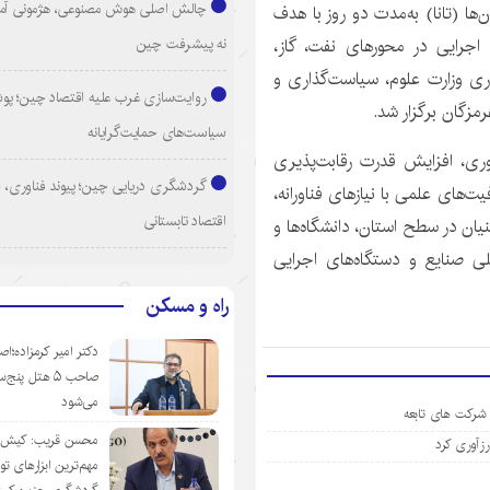
چالش اصلی هوش مصنوعی، هژمونی آم
‌ها (
تانا
) به‌مدت دو روز با هدف
نه پیشرفت چین
جرایی در محورهای نفت، گاز،
ری وزارت علوم، سیاست‌گذاری و
روایت‌سازی غرب علیه اقتصاد چین؛ پ
مزگان برگزار شد.
سیاست‌های حمایت‌گرایانه
وری، افزایش قدرت رقابت‌پذیری
گردشگری دریایی چین؛ پیوند فناوری، 
یت‌های علمی با نیازهای
فناورانه
،
اقتصاد تابستانی
یان در سطح استان، دانشگاه‌ها و
ی صنایع و دستگاه‌های اجرایی
راه و مسکن
دکتر امیر کرمزاده؛اص
صاحب ۵ هتل پنج‌
می‌شود
 شرکت های تابعه
محسن قریب: کیش‌ای
مهم‌ترین ابزارهای ت