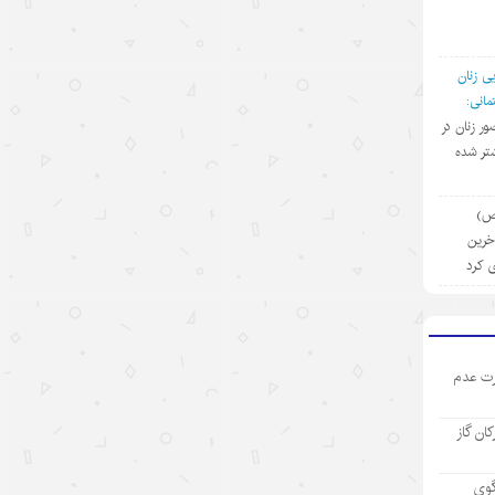
۱۴۰۵/۵/۱۳
رکورد تازه تجارت خارجی چین
ی زنان
۱۴۰۵/۵/۱۲
انی:
ضور زنان در
بازار “داغ” جهانی با محصولات “خنک
تر شده
کننده” چینی
۱۴۰۵/۵/۱۲
(ص)
آخرین
مینی‌درام‌های هوش مصنوعی چین در
ی کرد
مسیر فتح بازار جهانی
۱۴۰۵/۵/۱۲
آمریکا با تحریم چین و مقصرتراشی به
ت عدم
دنبال چیست؟
۱۴۰۵/۵/۱۲
رکان گاز
«مدرسه» ربات‌ها در چین؛ پلی میان
آزمایشگاه و دنیای واقعی
گوی