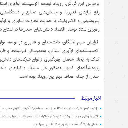
براساس
این گزارش، رویداد توسعه اکوسیستم نوآوری استان
رفع نیازهای
فناورانه
و چالش‌های صنایع و دستگاه‌های ا
پتروشیمی و الکترونیک با حمایت معاونت فناوری و نوآو
راهبری ستاد توسعه اقتصاد دانش‌بنیان استان‌ها در استان هر
افزایش سهم نخبگان، دانشمندان و
فناوران
در توسعه نوآ
اکوسیستم‌های نوآوری استانی، به‌همرسانی ظرفیت‌ها و ظرف
کمک به ایجاد اشتغال، بهره‌گیری از توان شرکت‌های دانش‌بن
پژوهشگاه‌های کشور به‌منظور حل مسائل و نیازهای داخل
استان از جمله اهداف مهم این رویداد بوده است.
اخبار مرتبط
بازدید رئیس هیئت مدیره «اهداف» از نفت سپاهان؛ تأکید بر تداوم حمایت از
فتح بازارهای جهانی با رشد ۴۱ درصدی صادرات؛ نفت سپاهان ۹۰ میلیون دلار ارزآوری کرد
اتصال پالایشگاه نفت سپاهان به شبکه برق سراسری