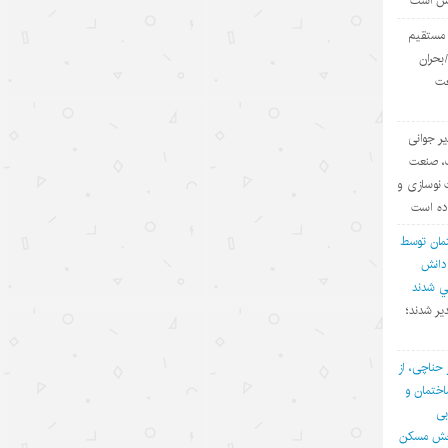
یش است
مدرک
ی مستقیم
۱۴۰۵/۵/۱۵
بحران
عت
توقف حملات آمریکا به ایران؛ تاکتیک
واشنگتن برای تحقق اهداف چندگانه
یر جوانی
۱۴۰۵/۵/۱۵
ف، صنعت
چالش اصلی هوش مصنوعی، هژمونی
 نوسازی و
آمریکا است نه پیشرفت چین
اده است
۱۴۰۵/۵/۱۳
مان توسط
 دانش
روایت‌سازی غرب علیه اقتصاد چین؛
في شدند
پوششی برای سیاست‌های
یر شدند؛
حمایت‌گرایانه
۱۴۰۵/۵/۱۳
 حناچی، از
ختمان و
گردشگری دریایی چین؛ پیوند فناوری،
بی
شیلات و اقتصاد تابستانی
بخش مسکن