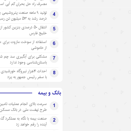
مصرف راه حل بحران کم آبی اس
4
درصد رشد به ۵۳ میلیون تن رسید
انتقال ۵۰ درصدی بنزین کشور ا
5
خلیج فارس
استفاده از سوخت مازوت برای ج
6
از خاموشی
مشکلی برای آبگیری سد چم شیر
7
باستان‌شناسی وجود ندارد
احداث ۴هزار نیروگاه خورشید
8
با سفر رئیس جمهور به یزد
بانک و بیمه
سرعت بالای انجام عملیات تامین
1
طرح نهضت ملی در بانک مسکن
صنعت بیمه با نگاه به عملکرد گذ
2
آینده را رقم خواهد زد