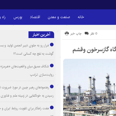
خانه
صنعت و معدن
اقتصاد
بورس
راه 
0 نظر
چاپ خبر
آخرین اخبار
فرار رو به جلوی دبیر انجمن تولید و بست
گوشت به نفع چه کسانی است؟!
شکاف عمیق میان واقعیت‌های «هرمز» 
روایت‌سازی ترامپ
رهنمودهای رهبر چین در مورد ضرورت ت
رسیدن به خودکفایی در زمینه علم و فناوری
هفت راهکار برای تقویت روابط ایران و 