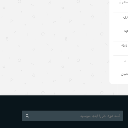
صندوق
مطمئنم غارت پول نفت بدون بده‌بستان
میان چند حلقه ممکن نبود/ پشت پرده
آوری
تراستی‌‌های آلوده یک جریان است نه
یک مدیر
به
۱۴۰۵/۵/۱۱
ویژه
بازدید رئیس هیئت مدیره «اهداف» از
نفت سپاهان؛ تأکید بر تداوم حمایت از
ملی
شرکت های تابعه
۱۴۰۵/۵/۱۱
سیان
بازسازی دستگاه اطلاعاتی ژاپن و
واکنشها درباره نظامی‌گری
۱۴۰۵/۵/۱۰
رئیس‌جمهور اسلواکی: دستاوردهای
توسعه‌ای چین قابل تحسین است
۱۴۰۵/۵/۱۰