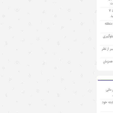
ت
۱۴۰۵/۵/۱۲
تولید ۹ ماهه صنعت پتروشیمی با ۷
«اندیشه‌های کلاسیک چین» قسمت
اول: «همگام شدن در یک سفر
ز منطقه
مشترک»
لوگیری
۱۴۰۵/۵/۱۲
تحول فناوری چین، چکونه نگاه
 از نظر
سرمایه‌گذاران جهانی را تغییر داد؟
ی همزمان
۱۴۰۵/۵/۱۲
«سه‌گانه جدید»؛ نماد برتری نوآوری
چین در اقتصاد جهانی
۱۴۰۵/۵/۱۲
 مالی
نقش ارتش چین در پیشبرد ابتکار
شته خود
حکمرانی جهانی
۱۴۰۵/۵/۱۲