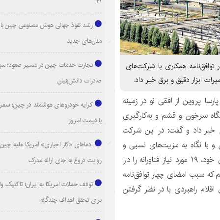
۲۱
رشد نفوذ جهانی هوش مصنوعی چین با ا
مدل‌های جدید
تجارت خدمات چین در مسیر صعود؛ سهم
وافق‌نامه همکاری با شرکت‌های
رات ابزار دقیق و برق خبر داد.
صادرات دانش‌بنیان
ارسا پروین از افقی نو در زمینه
کرایه خودروهای هوشمند در چین؛ سفری
یشگاه سرخون و قشم و به‌کارگیری
با قیمت امروز
خبر داد و گفت: در این شرکت
 و با نگاه به مزیت‌های نسبی و
ادعاهای «کار اجباری» آمریکا علیه چین؛
ورد نیاز
فناورانه
را در
روایت دروغ به جای ارائه مدرک
یم که سبب امضای چهار توافق‌نامه
توقف حملات آمریکا به ایران؛ تاکتیک و
اقلام راهبردی با در نظر گرفتن
برای تحقق اهداف چندگانه