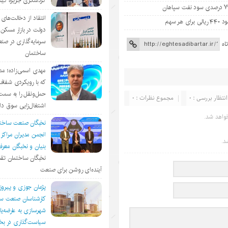
گردشگری جزیره ک
انتقاد از دخالت‌ها
دولت در بازار مسکن/
سرمایه‌گذاری در صن
اه
ساختمان
مهدی اسمی‌زاده؛ مد
که با رویکردی شفا
حمل‌ونقل را به سمت
انتظار بررسی : 0
مجموع نظرات : 0
اشتغال‌زایی سوق د
واهد شد.
نخبگان صنعت ساخت
انجمن مديران مراكز
د.
بنيان و نخبگان معر
نخبگان ساختمان تقد
آینده‌ای روشن برای صنعت
پژمان جوزی و پیروز
کارشناسان صنعت سا
شهرسازی به عارضه‌یا
سیاست‌گذاری در 