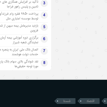
تاکید بر افزایش همکاری های 
3
تامین و پلیس راهور فراجا
پرداخت ۲۸۵۰ فقره وام فرزند
4
توسط موسسه اعتباری ملل
بازدید مدیرعامل بیمه میهن از شع
5
قزوین
برگزاری دوره آموزشی بیمه آرمان 
6
نمایندگان شعبه شیراز
اتصال بانک ملی ایران به پنجره 
7
خدمات دولت هوشمند
نقد شوندگی بالای سهام بانک پار
8
مورد توجه حقیقی‌ها
اقتصاد
شستا