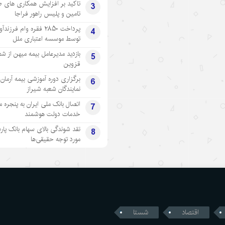
تاکید بر افزایش همکاری های 
3
تامین و پلیس راهور فراجا
پرداخت ۲۸۵۰ فقره وام فرزند
4
توسط موسسه اعتباری ملل
بازدید مدیرعامل بیمه میهن از شع
5
قزوین
برگزاری دوره آموزشی بیمه آرمان 
6
نمایندگان شعبه شیراز
اتصال بانک ملی ایران به پنجره 
7
خدمات دولت هوشمند
نقد شوندگی بالای سهام بانک پار
8
مورد توجه حقیقی‌ها
اقتصاد
شستا