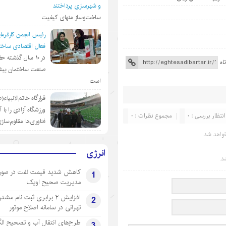
و شهرسازی پرداختند
ساخت‌وساز منهای کیفیت
رئیس انجمن کارفرمای
فعال اقتصادی ساختم
در ١٠ سال گذشته ح
اه
صنعت ساختمان بیش
است
قرارگاه خاتم‌الانبیاء
ورزشگاه آزادی را با 
انتظار بررسی : 0
مجموع نظرات : 0
فناوری‌ها مقاوم‌ساز
واهد شد.
انرژی
د.
کاهش شدید قیمت نفت در صور
1
مدیریت صحیح اوپک
افزایش ۲ برابری ثبت نام مشت
2
تهرانی‌ در سامانه اصلاح موتور
طرح‌های انتقال آب و تصحیح ال
3