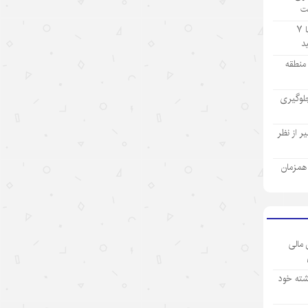
ت
۱۴۰۵/۵/۱۲
تولید ۹ ماهه صنعت پتروشیمی با ۷
«اندیشه‌های کلاسیک چین» قسمت
اول: «همگام شدن در یک سفر
ز منطقه
مشترک»
لوگیری
۱۴۰۵/۵/۱۲
تحول فناوری چین، چکونه نگاه
 از نظر
سرمایه‌گذاران جهانی را تغییر داد؟
ی همزمان
۱۴۰۵/۵/۱۲
«سه‌گانه جدید»؛ نماد برتری نوآوری
چین در اقتصاد جهانی
۱۴۰۵/۵/۱۲
 مالی
نقش ارتش چین در پیشبرد ابتکار
شته خود
حکمرانی جهانی
۱۴۰۵/۵/۱۲