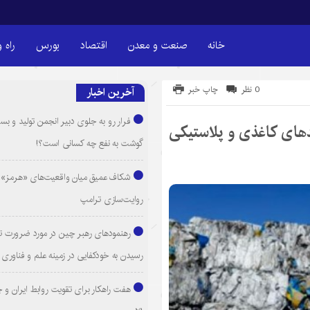
خانه
صنعت و معدن
اقتصاد
بورس
راه 
0 نظر
چاپ خبر
آخرین اخبار
فرار رو به جلوی دبیر انجمن تولید و بست
دهای کاغذی و پلاستیکی
گوشت به نفع چه کسانی است؟!
شکاف عمیق میان واقعیت‌های «هرمز» 
روایت‌سازی ترامپ
رهنمودهای رهبر چین در مورد ضرورت ت
رسیدن به خودکفایی در زمینه علم و فناوری
هفت راهکار برای تقویت روابط ایران و 