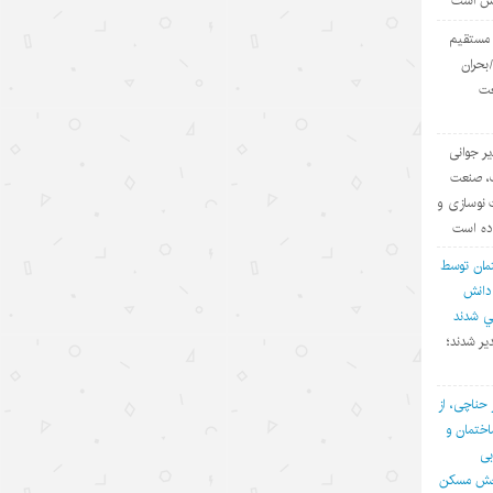
یش است
مدرک
ی مستقیم
۱۴۰۵/۵/۱۵
بحران
عت
توقف حملات آمریکا به ایران؛ تاکتیک
واشنگتن برای تحقق اهداف چندگانه
یر جوانی
۱۴۰۵/۵/۱۵
ف، صنعت
چالش اصلی هوش مصنوعی، هژمونی
 نوسازی و
آمریکا است نه پیشرفت چین
اده است
۱۴۰۵/۵/۱۳
مان توسط
 دانش
روایت‌سازی غرب علیه اقتصاد چین؛
في شدند
پوششی برای سیاست‌های
یر شدند؛
حمایت‌گرایانه
۱۴۰۵/۵/۱۳
 حناچی، از
ختمان و
گردشگری دریایی چین؛ پیوند فناوری،
بی
شیلات و اقتصاد تابستانی
بخش مسکن