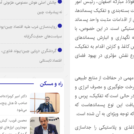
لاد مبارکه اصفهان، رئیس امور
چالش اصلی هوش مصنوعی، هژمونی آم
میت بسته‌بندی و تفکیک پسماندها،
نه پیشرفت چین
از اقدامات مثبت واحد پسماند
روایت‌سازی غرب علیه اقتصاد چین؛ پ
لاستیکی است. در این خصوص، با
سیاست‌های حمایت‌گرایانه
 نگهداری و انبارش پسماندهای
س کاغذ و کارتن اقدام به تفکیک،
گردشگری دریایی چین؛ پیوند فناوری، 
وع نقش مؤثری در بهبود فضای
اقتصاد تابستانی
 مهمی در حفاظت از منابع طبیعی
راه و مسکن
 و گفت: بازیافت یک تن کارتن می‌تواند از قطع ۱۷ درخت جلوگیری و مصرف انرژی و
درصد کاهش دهد. این در حالی است که تفکیک، پرس و
دکتر امیر کرمزاده؛اص
صاحب ۵ هتل پنج‌
زیافت این نوع پسماندهاست که
می‌شود
که توجه ویژه‌ای به آن شده است.
محسن قریب: کیش‌ای
ذی و پلاستیکی را جداسازی
مهم‌ترین ابزارهای ت