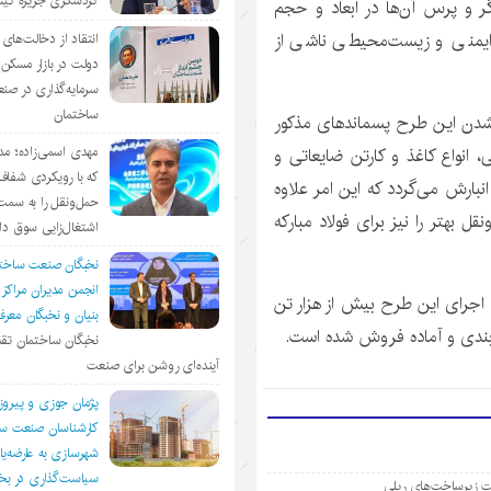
گردشگری جزیره ک
گر و پرس آن‌ها در ابعاد و حجم
یمنی و زیست‌محیطی ناشی از
انتقاد از دخالت‌ها
دولت در بازار مسکن/
سرمایه‌گذاری در صن
ساختمان
ی شدن این طرح پسماندهای مذکور
 انواع کاغذ و کارتن ضایعاتی و
مهدی اسمی‌زاده؛ مد
که با رویکردی شفا
بارش می‌گردد که این امر علاوه
حمل‌ونقل را به سمت
 بهتر را نیز برای فولاد مبارکه
اشتغال‌زایی سوق د
نخبگان صنعت ساخت
انجمن مديران مراكز
 اجرای این طرح بیش از هزار تن
بنيان و نخبگان معر
ته‌بندی و آماده فروش شده است.
نخبگان ساختمان تقد
آینده‌ای روشن برای صنعت
پژمان جوزی و پیروز
کارشناسان صنعت سا
شهرسازی به عارضه‌یا
سیاست‌گذاری در 
ویت زیرساخت‌های ریلی