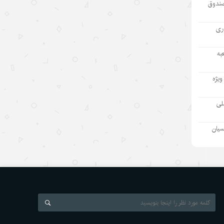
صندوق
مطمئنم غارت پول نفت بدون بده‌بستان
میان چند حلقه ممکن نبود/ پشت پرده
آوری
تراستی‌‌های آلوده یک جریان است نه
یک مدیر
به
۱۴۰۵/۵/۱۱
ویژه
بازدید رئیس هیئت مدیره «اهداف» از
نفت سپاهان؛ تأکید بر تداوم حمایت از
ملی
شرکت های تابعه
۱۴۰۵/۵/۱۱
سیان
بازسازی دستگاه اطلاعاتی ژاپن و
واکنشها درباره نظامی‌گری
۱۴۰۵/۵/۱۰
رئیس‌جمهور اسلواکی: دستاوردهای
توسعه‌ای چین قابل تحسین است
۱۴۰۵/۵/۱۰