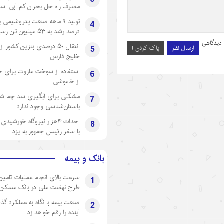
مصرف راه حل بحران کم آبی اس
4
درصد رشد به ۵۳ میلیون تن رسید
 دیدگاهی
انتقال ۵۰ درصدی بنزین کشور ا
5
ارسال نظر
پاک کردن !
خلیج فارس
استفاده از سوخت مازوت برای ج
6
از خاموشی
مشکلی برای آبگیری سد چم شیر
7
باستان‌شناسی وجود ندارد
احداث ۴هزار نیروگاه خورشید
8
با سفر رئیس جمهور به یزد
بانک و بیمه
سرعت بالای انجام عملیات تامین
1
طرح نهضت ملی در بانک مسکن
صنعت بیمه با نگاه به عملکرد گذ
2
آینده را رقم خواهد زد