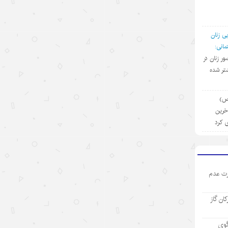
۱۴۰۵/۵/۱۳
رکورد تازه تجارت خارجی چین
ی زنان
۱۴۰۵/۵/۱۲
انی:
ضور زنان در
بازار “داغ” جهانی با محصولات “خنک
تر شده
کننده” چینی
۱۴۰۵/۵/۱۲
(ص)
آخرین
مینی‌درام‌های هوش مصنوعی چین در
ی کرد
مسیر فتح بازار جهانی
۱۴۰۵/۵/۱۲
آمریکا با تحریم چین و مقصرتراشی به
ت عدم
دنبال چیست؟
۱۴۰۵/۵/۱۲
رکان گاز
«مدرسه» ربات‌ها در چین؛ پلی میان
آزمایشگاه و دنیای واقعی
گوی