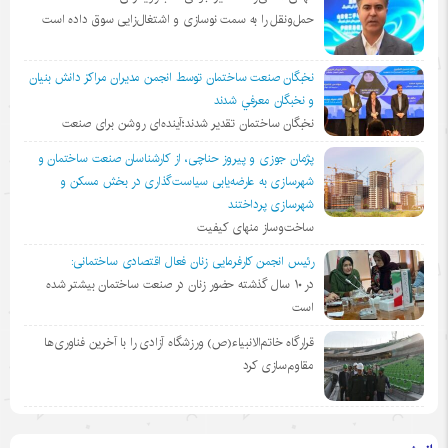
حمل‌ونقل را به سمت نوسازی و اشتغال‌زایی سوق داده است
نخبگان صنعت ساختمان توسط انجمن مديران مراكز دانش بنيان
و نخبگان معرفي شدند
نخبگان ساختمان تقدیر شدند؛آینده‌ای روشن برای صنعت
پژمان جوزی و پیروز حناچی، از کارشناسان صنعت ساختمان و
شهرسازی به عارضه‌یابی سیاست‌گذاری در بخش مسکن و
شهرسازی پرداختند
ساخت‌وساز منهای کیفیت
رئیس انجمن کارفرمایی زنان فعال اقتصادی ساختمانی:
در ١٠ سال گذشته حضور زنان در صنعت ساختمان بیشتر شده
است
قرارگاه خاتم‌الانبیاء(ص) ورزشگاه آزادی را با آخرین فناوری‌ها
مقاوم‌سازی کرد