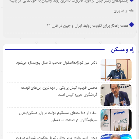
رهنمودهای رهبر چین در مورد ضرورت تسریع روند رسیدن به خودکفایی در زمینه
علم و فناوری
هفت راهکار برای تقویت روابط ایران و چین در قرن ۲۱
راه و مسکن
دکتر امیر کرمزاده؛اصفهان صاحب ۵ هتل پنج‌ستاره می‌شود
محسن قریب: کیش‌ایر یکی از مهم‌ترین ابزارهای توسعه
گردشگری جزیره کیش است
انتقاد از دخالت‌های مستقیم دولت در بازار مسکن/بحران
سرمایه‌گذاری در صنعت ساختمان
مهدی اسمی‌زاده؛ مدیر جوانی که با رویکردی شفاف، صنعت