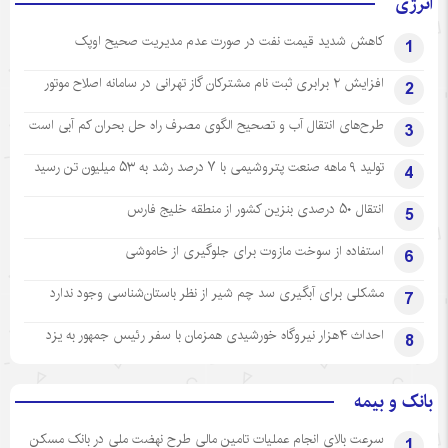
انرژی
کاهش شدید قیمت نفت در صورت عدم مدیریت صحیح اوپک
1
افزایش ۲ برابری ثبت نام مشترکان گاز تهرانی‌ در سامانه اصلاح موتور
2
طرح‌های انتقال آب و تصحیح الگوی مصرف راه حل بحران کم آبی است
3
تولید ۹ ماهه صنعت پتروشیمی با ۷ درصد رشد به ۵۳ میلیون تن رسید
4
انتقال ۵۰ درصدی بنزین کشور از منطقه خلیج فارس
5
استفاده از سوخت مازوت برای جلوگیری از خاموشی
6
مشکلی برای آبگیری سد چم شیر از نظر باستان‌شناسی وجود ندارد
7
احداث ۴هزار نیروگاه خورشیدی همزمان با سفر رئیس جمهور به یزد
8
بانک و بیمه
سرعت بالای انجام عملیات تامین مالی طرح نهضت ملی در بانک مسکن
1