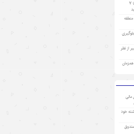
تولید ۹ ماهه صنعت پتروشیمی با ۷
آمریکا است نه پیشرفت چین
۱۴۰۵/۵/۱۳
ز منطقه
روایت‌سازی غرب علیه اقتصاد چین؛
لوگیری
پوششی برای سیاست‌های
حمایت‌گرایانه
 از نظر
۱۴۰۵/۵/۱۳
گردشگری دریایی چین؛ پیوند فناوری،
ی همزمان
شیلات و اقتصاد تابستانی
۱۴۰۵/۵/۱۳
رکورد تازه تجارت خارجی چین
 مالی
۱۴۰۵/۵/۱۲
شته خود
بازار “داغ” جهانی با محصولات “خنک
کننده” چینی
صندوق
۱۴۰۵/۵/۱۲