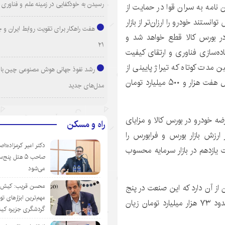
رسیدن به خودکفایی در زمینه علم و فناوری
 نامه به سران قوا در حمایت از
انستند خودرو را ارزان‌تر از بازار
هفت راهکار برای تقویت روابط ایران و 
در بورس کالا قطع خواهد شد و
۲۱
ه‌سازی فناوری و ارتقای کیفیت
مدت کوتاه که تیراژ پایینی از
رشد نفوذ جهانی هوش مصنوعی چین با ا
محصولات خودروسازها به رینگ بورس کالا ورود کرده معادل هفت هزار و ۵۰۰ میلیارد تومان
مدل‌های جدید
ضه خودرو در بورس کالا و مزایای
راه و مسکن
زود: صنعت خودرو حدود ۲.۷ درصد از ارزش بازار بورس و فرابورس را
دکتر امیر کرمزاده؛اص
یازدهم در بازار سرمایه محسوب
صاحب ۵ هتل پنج‌
می‌شود
محسن قریب: کیش‌ای
از آن دارد که این صنعت در پنج
مهم‌ترین ابزارهای ت
سال مالی گذشته حدود ۷۰ هزار میلیارد تومان زیان و حدود ۷۳ هزار میلیارد تومان زیان
گردشگری جزیره ک