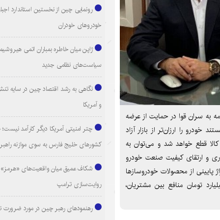
رونمایی چین از نخستین استاندارد اجبا
خودروهای خودران
ژاپن میان خاطره بمباران اتمی هیروشیما
سیاست‌های نظامی جدید
نگاهی به رشد اقتصاد چین در سایه تنش
و آمریکا
مه به سران قوا در حمایت از عرضه
چتر امنیتی آمریکا دیگر کارآمد نیست
د خودرو را ارزان‌تر از بازار آزاد
الا قطع خواهد شد و می‌توان به
کشورهای خلیج فارس به سوی موازنه راهبر
ری و ارتقای کیفیت صنعت خودرو
شکاف عمیق میان واقعیت‌های «هرمز» 
اژ پایینی از محصولات خودروسازها
روایت‌سازی ترامپ
 بورس کالا ورود کرده معادل هفت هزار و ۵۰۰ میلیارد تومان منافع بین مشتریان،
رهنمودهای رهبر چین در مورد ضرورت ت