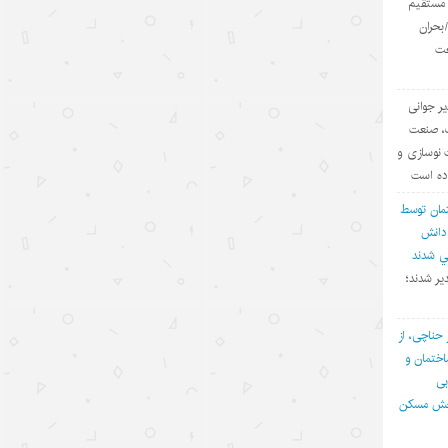
ی مستقیم
۱۴۰۵/۵/۱۶
بحران
عت
شکاف عمیق میان واقعیت‌های «هرمز»
و روایت‌سازی ترامپ
یر جوانی
۱۴۰۵/۵/۱۵
ف، صنعت
 نوسازی و
رهنمودهای رهبر چین در مورد ضرورت
اده است
تسریع روند رسیدن به خودکفایی در
زمینه علم و فناوری
مان توسط
 دانش
۱۴۰۵/۵/۱۵
في شدند
هفت راهکار برای تقویت روابط ایران و
یر شدند؛
چین در قرن ۲۱
۱۴۰۵/۵/۱۵
 حناچی، از
ختمان و
رشد نفوذ جهانی هوش مصنوعی چین
بی
با استقبال از مدل‌های جدید
بخش مسکن
۱۴۰۵/۵/۱۵