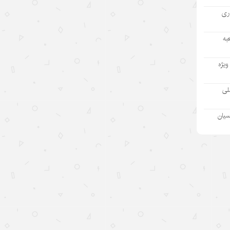
آوری
مینی‌درام‌های هوش مصنوعی چین در
مسیر فتح بازار جهانی
به
۱۴۰۵/۵/۱۲
ویژه
آمریکا با تحریم چین و مقصرتراشی به
دنبال چیست؟
ملی
۱۴۰۵/۵/۱۲
سیان
«مدرسه» ربات‌ها در چین؛ پلی میان
آزمایشگاه و دنیای واقعی
۱۴۰۵/۵/۱۲
«اندیشه‌های کلاسیک چین» قسمت
اول: «همگام شدن در یک سفر
مشترک»
۱۴۰۵/۵/۱۲