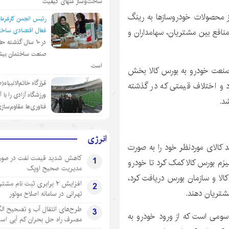
ساخت‌وساز منهای کیفیت
از محصولات خودروسازها به رینگ
رئیس انجمن کارفرمای
فعال اقتصادی ساختم
فت هزار و ۵۰۰ میلیارد تومان منافع بین مشتریان، سهامداران و
در ١٠ سال گذشته ح
صنعت ساختمان بیش
است
د صنعت خودرو به بورس کالا بخش
قرارگاه خاتم‌الانبیاء
 و اختلاف قیمتی که در گذشته
ورزشگاه آزادی را با 
د.
فناوری‌ها مقاوم‌ساز
انرژی
 کالای موردنظر خود را به صورت
کاهش شدید قیمت نفت در صور
1
انیزم بورس کالا کمک کرد تا خودرو
مدیریت صحیح اوپک
کالا و سازمان بورس دریافت کرد،
افزایش ۲ برابری ثبت نام مشت
2
مشتریان دهند.
تهرانی‌ در سامانه اصلاح موتور
طرح‌های انتقال آب و تصحیح ال
3
 سومی است که از ورود خودرو به
مصرف راه حل بحران کم آبی اس