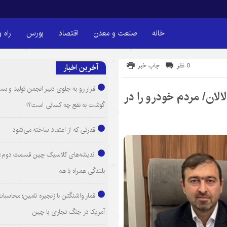
خانه
صنعت و معدن
اقتصاد
بورس
راه 
0 نظر
چاپ خبر
آخرین اخبار
فرار رو به جلوی دبیر انجمن تولید و بست
لان/ مردم خودرو را در
گوشت به نفع چه کسانی است؟!
قدرتی که از اعتماد ساخته می‌شود
اندیشه‌های کلاسیک چین قسمت دوم: 
بالندگی همراه با هم
قمار واشنگتن با زنجیره تامین؛ محاسبات
آمریکا در جنگ تجاری با چین