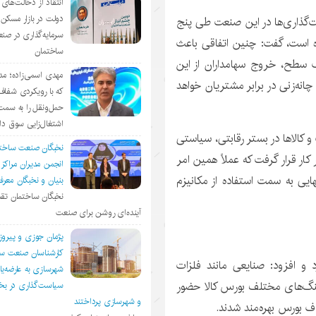
انتقاد از دخالت‌ها
دولت در بازار مسکن/
ت‌گذاری‌ها در این صنعت طی پنج
سرمایه‌گذاری در صن
 است، گفت: چنین اتفاقی باعث
ساختمان
سطح، خروج سهامداران از این
مهدی اسمی‌زاده؛ مد
انه‌زنی در برابر مشتریان خواهد
که با رویکردی شفا
حمل‌ونقل را به سمت
اشتغال‌زایی سوق د
و کالاها در بستر رقابتی، سیاستی
نخبگان صنعت ساخت
کار قرار گرفت که عملاً همین امر
انجمن مديران مراكز
ایی به سمت استفاده از مکانیزم
بنيان و نخبگان معر
نخبگان ساختمان تقد
آینده‌ای روشن برای صنعت
پژمان جوزی و پیروز
کارشناسان صنعت سا
 و افزود: صنایعی مانند فلزات
شهرسازی به عارضه‌یا
نگ‌های مختلف بورس کالا حضور
سیاست‌گذاری در 
و شهرسازی پرداختند
فاف بورس بهره‌مند شدند.