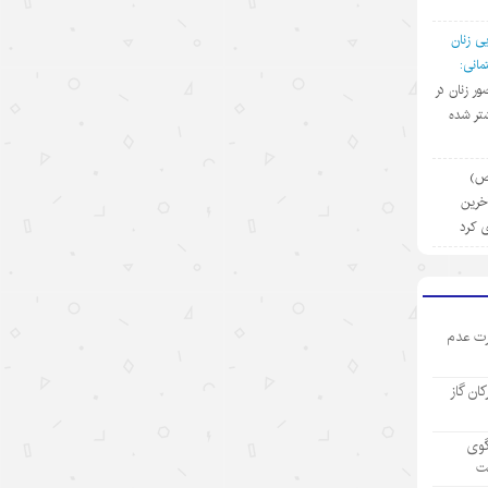
تجارت خدمات چین در مسیر صعود؛
ی زنان
سهم بالای صادرات دانش‌بنیان
انی:
ضور زنان در
۱۴۰۵/۵/۱۵
تر شده
کرایه خودروهای هوشمند در چین؛
سفری به آینده با قیمت امروز
(ص)
۱۴۰۵/۵/۱۵
آخرین
ی کرد
ادعاهای «کار اجباری» آمریکا علیه
چین؛ تکرار روایت دروغ به جای ارائه
مدرک
۱۴۰۵/۵/۱۵
ت عدم
توقف حملات آمریکا به ایران؛ تاکتیک
رکان گاز
واشنگتن برای تحقق اهداف چندگانه
۱۴۰۵/۵/۱۵
گوی
ت
چالش اصلی هوش مصنوعی، هژمونی