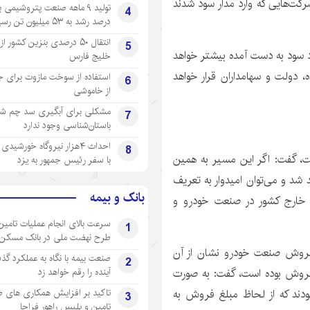
رکت‌هایی که وارد مدار سود شدند
4
درصد رشد به ۵۳ میلیون تن رسید
انتقال ۵۰ درصدی بنزین کشور ا
5
شود سود به دست آمده بیشتر خواهد
خلیج فارس
، دولت و سهامداران قرار خواهد
استفاده از سوخت مازوت برای ج
6
از خاموشی
مشکلی برای آبگیری سد چم شیر
7
باستان‌شناسی وجود ندارد
احداث ۴هزار نیروگاه خورشید
8
است، گفت: اگر این مسیر به همین
با سفر رئیس جمهور به یزد
شد و می‌توان امیدوار به تعریف
بانک و بیمه
 خارج کشور در صنعت خودرو و
سرعت بالای انجام عملیات تامین
1
طرح نهضت ملی در بانک مسکن
 و فروش صنعت خودرو نشان از آن
صنعت بیمه با نگاه به عملکرد گذ
2
آینده را رقم خواهد زد
 فروش بوده است، گفت: به صورت
تاکید بر افزایش همکاری های 
ند که از لحاظ مبلغ فروش به
3
تامین و پلیس راهور فراجا