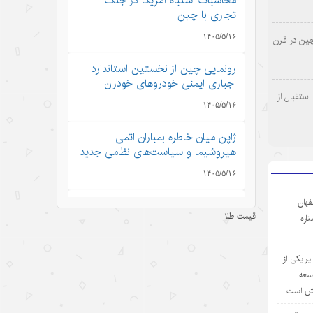
محاسبات اشتباه آمریکا در جنگ
تجاری با چین
۱۴۰۵/۵/۱۶
چین در قرن
رونمایی چین از نخستین استاندارد
اجباری ایمنی خودروهای خودران
ستقبال از
۱۴۰۵/۵/۱۶
ژاپن میان خاطره بمباران اتمی
هیروشیما و سیاست‌های نظامی جدید
۱۴۰۵/۵/۱۶
فهان
نگاهی به رشد اقتصاد چین در سایه
قیمت طلا
ستاره
تنش‌های ایران و آمریکا
۱۴۰۵/۵/۱۶
ر یکی از
چتر امنیتی آمریکا دیگر کارآمد نیست؛
وسعه
چرخش کشورهای خلیج فارس به
یش است
سوی موازنه راهبردی