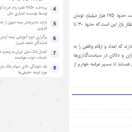
پرداخت ۲۸۵۰ فقره وام فرزند
4
توسط موسسه اعتباری ملل
وی ادامه داد: اگر بر اساس ارقام سال گذشته که این صنعت حدود ۱۷۵ هزار میلیارد تومان
بازدید مدیرعامل بیمه میهن از شع
5
فروش داشته یک سود حداقل ۲۰ درصدی را لحاظ کنیم انتظار بازار این است که حدود ۳۰ تا
قزوین
برگزاری دوره آموزشی بیمه آرمان 
6
نمایندگان شعبه شیراز
ند که اعداد و ارقام واقعی را به
اتصال بانک ملی ایران به پنجره 
7
ن و دلالان در سیاست‌گذاری‌ها
خدمات دولت هوشمند
ی هستند تا مسیر عرضه خودرو از
نقد شوندگی بالای سهام بانک پار
8
مورد توجه حقیقی‌ها